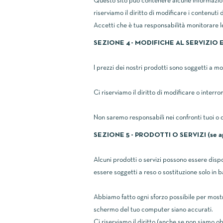
Questo sito può contenere alcune informazioni
riserviamo il diritto di modificare i contenut
Accetti che è tua responsabilità monitorare le
SEZIONE 4 - MODIFICHE AL SERVIZIO E
I prezzi dei nostri prodotti sono soggetti a m
Ci riserviamo il diritto di modificare o inter
Non saremo responsabili nei confronti tuoi o di
SEZIONE 5 - PRODOTTI O SERVIZI (se ap
Alcuni prodotti o servizi possono essere dispo
essere soggetti a reso o sostituzione solo in b
Abbiamo fatto ogni sforzo possibile per mostra
schermo del tuo computer siano accurati.
Ci riserviamo il diritto (anche se non siamo obb