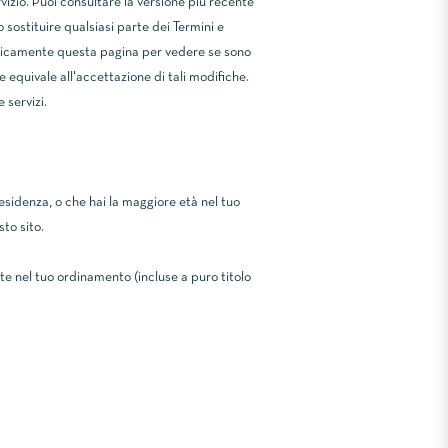
vizio. Puoi consultare la versione più recente
 sostituire qualsiasi parte dei Termini e
iodicamente questa pagina per vedere se sono
 equivale all'accettazione di tali modifiche.
 servizi.
residenza, o che hai la maggiore età nel tuo
sto sito.
ente nel tuo ordinamento (incluse a puro titolo