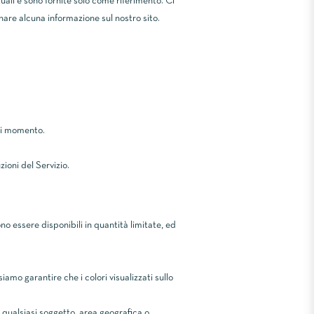
ali e sono fornite solo come riferimento. Ci
rnare alcuna informazione sul nostro sito.
asi momento.
zioni del Servizio.
no essere disponibili in quantità limitate, ed
amo garantire che i colori visualizzati sullo
di qualsiasi soggetto, area geografica o