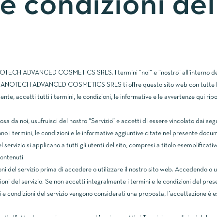
e condizioni del
TECH ADVANCED COSMETICS SRLS. I termini “noi” e “nostro” all'interno d
 ADVANCED COSMETICS SRLS ti offre questo sito web con tutte le informa
ente, accetti tutti i termini, le condizioni, le informative e le avvertenze qui rip
sa da noi, usufruisci del nostro “Servizio” e accetti di essere vincolato dai seg
udono i termini, le condizioni e le informative aggiuntive citate nel presente do
 servizio si applicano a tutti gli utenti del sito, compresi a titolo esemplificativo 
ontenuti.
i del servizio prima di accedere o utilizzare il nostro sito web. Accedendo o ut
ioni del servizio. Se non accetti integralmente i termini e le condizioni del pr
mini e condizioni del servizio vengono considerati una proposta, l'accettazione è 