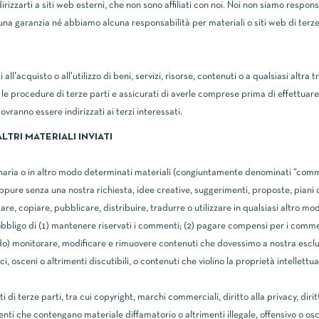
dirizzarti a siti web esterni, che non sono affiliati con noi. Noi non siamo respon
cuna garanzia né abbiamo alcuna responsabilità per materiali o siti web di terze p
l'acquisto o all'utilizzo di beni, servizi, risorse, contenuti o a qualsiasi altra 
le procedure di terze parti e assicurati di averle comprese prima di effettuare 
vranno essere indirizzati ai terzi interessati.
LTRI MATERIALI INVIATI
ordinaria o in altro modo determinati materiali (congiuntamente denominati “comm
ppure senza una nostra richiesta, idee creative, suggerimenti, proposte, piani o
re, copiare, pubblicare, distribuire, tradurre o utilizzare in qualsiasi altro m
bligo di (1) mantenere riservati i commenti; (2) pagare compensi per i commen
) monitorare, modificare e rimuovere contenuti che dovessimo a nostra esclusiva
i, osceni o altrimenti discutibili, o contenuti che violino la proprietà intellettua
di terze parti, tra cui copyright, marchi commerciali, diritto alla privacy, diritti 
enti che contengano materiale diffamatorio o altrimenti illegale, offensivo o os