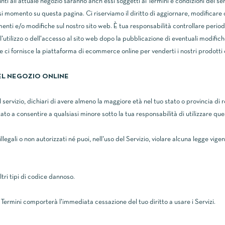
ti all'attuale negozio saranno anch'essi soggetti ai Termini e condizioni del ser
asi momento su questa pagina. Ci riserviamo il diritto di aggiornare, modificare o
menti e/o modifiche sul nostro sito web. È tua responsabilità controllare per
'utilizzo o dell'accesso al sito web dopo la pubblicazione di eventuali modifiche
he ci fornisce la piattaforma di ecommerce online per venderti i nostri prodotti e
DEL NEGOZIO ONLINE
 servizio, dichiari di avere almeno la maggiore età nel tuo stato o provincia di 
zato a consentire a qualsiasi minore sotto la tua responsabilità di utilizzare que
illegali o non autorizzati né puoi, nell'uso del Servizio, violare alcuna legge vig
tri tipi di codice dannoso.
i Termini comporterà l'immediata cessazione del tuo diritto a usare i Servizi.