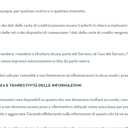
a chiunque, per qualsiasi motivo e in qualsiasi momento.
i dati della carta di credito) possono essere trasferiti in chiaro e implicano (a
i delle reti o dei dispositivi di connessione. I dati delle carte di credito vengo
vendere, rivendere o sfruttare alcuna parte del Servizio, né l'uso del Servizio, l
ito senza espressa autorizzazione scritta da parte nostra.
nclusi solo per comodità e non limiteranno né influenzeranno in alcun modo i pres
ZZA E TEMPESTIVITÀ DELLE INFORMAZIONI
ormazioni rese disponibili su questo sito non dovessero risultare accurate, comp
e non dovranno essere presi a riferimento o utilizzati come unica base per pre
e o aggiornate. Facendo affidamento sulle informazioni di questo sito te ne ass