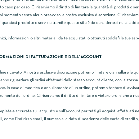
 caso per caso. Ci riserviamo il diritto di limitare la quantità di prodotti o serv
si momento senza alcun preavviso, a nostra esclusiva discrezione. Ci riserviamo
 qualsiasi prodotto o servizio tramite questo sito è da considerarsi nulla laddo
zi, informazioni o altri materiali da te acquistati o ottenuti soddisfi le tue aspe
FORMAZIONI DI FATTURAZIONE E DELL'ACCOUNT
 ordine ricevuto. A nostra esclusiva discrezione potremo limitare o annullare le 
anno riguardare gli ordini effettuati dallo stesso account cliente, con la stessa c
one. In caso di modifica o annullamento di un ordine, potremo tentare di avvisarti 
 momento dell'ordine. Ci riserviamo il diritto di limitare o vietare ordini che a n
plete e accurate sull'acquisto e sull'account per tutti gli acquisti effettuati n
i, come l'indirizzo email, il numero e la data di scadenza delle carte di credi