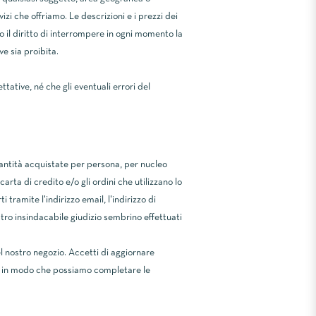
izi che offriamo. Le descrizioni e i prezzi dei
 il diritto di interrompere in ogni momento la
ve sia proibita.
ttative, né che gli eventuali errori del
quantità acquistate per persona, per nucleo
arta di credito e/o gli ordini che utilizzano lo
tramite l'indirizzo email, l'indirizzo di
ostro insindacabile giudizio sembrino effettuati
el nostro negozio. Accetti di aggiornare
to, in modo che possiamo completare le