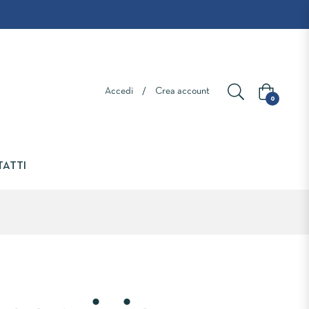
Accedi
/
Crea account
Carrello
0
ATTI