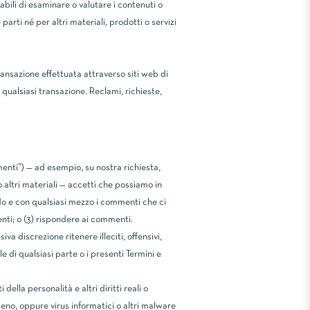
sabili di esaminare o valutare i contenuti o
arti né per altri materiali, prodotti o servizi
transazione effettuata attraverso siti web di
qualsiasi transazione. Reclami, richieste,
enti”) — ad esempio, su nostra richiesta,
 altri materiali — accetti che possiamo in
odo e con qualsiasi mezzo i commenti che ci
ti; o (3) rispondere ai commenti.
 discrezione ritenere illeciti, offensivi,
le di qualsiasi parte o i presenti Termini e
della personalità e altri diritti reali o
ceno, oppure virus informatici o altri malware