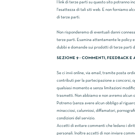
I link di terze parti su questo sito potranno in
l'esattezza di tali siti web. E non forniamo al
di terze parti.
Non risponderemo di eventuali danni connessi al
terze parti. Esamina attentamente le policy e 
dubbi e domande sui prodotti di terze parti do
SEZIONE 9 - COMMENTI, FEEDBACK E A
Se ci invii online, via email, tramite posta 
contributi per la partecipazione a concorsi, o
qualsiasi momento e senza limitazioni modifica
trasmetti. Non abbiamo e non avremo alcun ob
Potremo (senza avere alcun obbligo al riguardo
minacciosi, calunniosi, diffamatori, pornografic
condizioni del servizio.
Accetti di evitare commenti che ledano i diritti 
personali. Inoltre accetti di non inviare comm