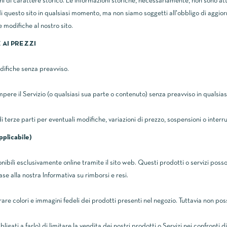
 di carattere storico. Le informazioni storiche, necessariamente, non sono attu
i di questo sito in qualsiasi momento, ma non siamo soggetti all'obbligo di aggio
 modifiche al nostro sito.
 AI PREZZI
odifiche senza preavviso.
rompere il Servizio (o qualsiasi sua parte o contenuto) senza preavviso in qualsi
 terze parti per eventuali modifiche, variazioni di prezzo, sospensioni o interru
plicabile)
nibili esclusivamente online tramite il sito web. Questi prodotti o servizi posso
ase alla nostra Informativa su rimborsi e resi.
re colori e immagini fedeli dei prodotti presenti nel negozio. Tuttavia non possi
ligati a farlo) di limitare la vendita dei nostri prodotti o Servizi nei confronti 