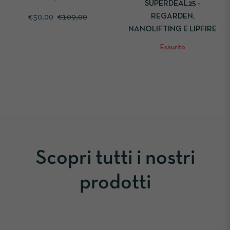
SUPERDEAL25 -
Prezzo
Prezzo
REGARDEN,
€50,00
€109,00
NANOLIFTING E LIPFIRE
di
scontato
listino
Esaurito
Scopri tutti i nostri
prodotti