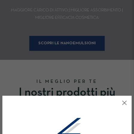
MAGGIORE CARICO DI ATTIVO | MIGLIORE ASSORBIMENTO |
MIGLIORE EFFICACIA COSMETICA
SCOPRI LE NANOEMULSIONI
IL MEGLIO PER TE
I nostri prodotti più
venduti
Nanoemulsioni create ad-hoc per prendersi cura della tua salute, del
tuo fisico e del tuo spirito