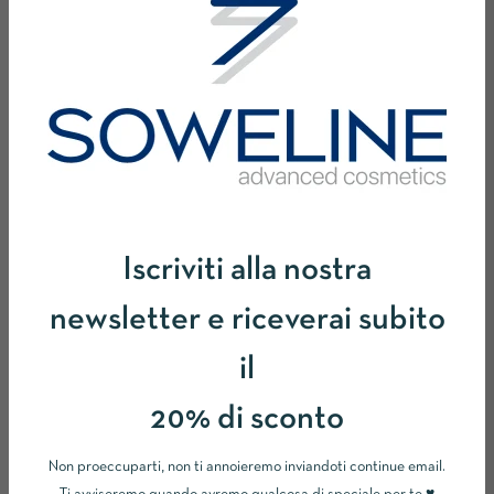
-24%
-54%
Iscriviti alla nostra
newsletter e riceverai subito
NANODREN PLUS
il
Crema per Adiposità
Localizzate e Cellulite dal I al IV
20% di sconto
Stadio.
NANOLIFTING
Non proeccuparti, non ti annoieremo inviandoti continue email.
Prezzo
Prezzo
€52,00
€69,00
Crema per il Ringiovanimento