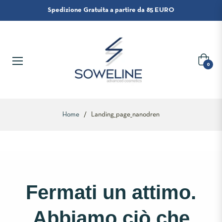
Spedizione Gratuita a partire da 85 EURO
Carrello
0
Home
/
Landing_page_nanodren
Fermati un attimo.
Abbiamo ciò che